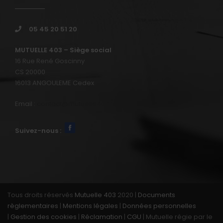
05 45 20 51 20
MUTUELLE 403 – Siège social
16 Rue René Goscinny
CS 20000
16013 ANGOULEME Cedex
Email :
contact@mutuelle403.fr
Suivez-nous :
Tous droits réservés
Mutuelle 403
2020 |
Documents
règlementaires
|
Mentions légales
|
Données personnelles
|
Gestion des cookies
|
Réclamation
|
CGU
| Mutuelle régie par le