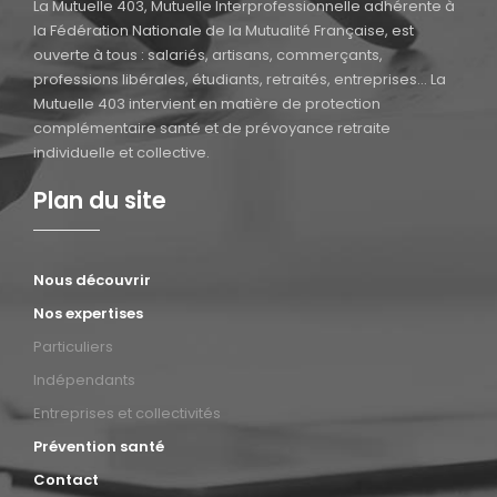
MUTUELLE
La Mutuelle 403, Mutuelle Interprofessionnelle adhérente à
403
la Fédération Nationale de la Mutualité Française, est
BORDEAUX
ouverte à tous : salariés, artisans, commerçants,
professions libérales, étudiants, retraités, entreprises… La
Mutuelle 403 intervient en matière de protection
complémentaire santé et de prévoyance retraite
individuelle et collective.
Plan du site
Nous découvrir
Nos expertises
Particuliers
Indépendants
Entreprises et collectivités
Prévention santé
Contact