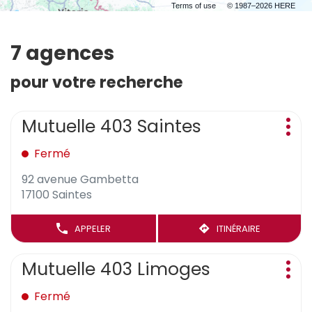
Terms of use
© 1987–2026 HERE
7 agences
pour votre recherche
Appuyer
Mutuelle 403 Saintes
Point
sur
Plus
de
la
d'op
Fermé
vente
touche
:
ENTRÉE
92 avenue Gambetta
pour
17100 Saintes
obtenir
de
APPELER
ITINÉRAIRE
JUSQU'AU
AFFICHER
plus
POINT
LE
amples
DE
Appuyer
NUMÉRO
Mutuelle 403 Limoges
Point
informations
VENTE
sur
DE
Plus
de
MUTUELLE
TÉLÉPHONE
la
d'op
Fermé
vente
403
DU
touche
SAINTES