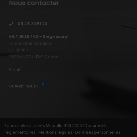
Nous contacter
05 45 20 51 20
MUTUELLE 403 – Siège social
16 Rue René Goscinny
CS 20000
16013 ANGOULEME Cedex
Email :
contact@mutuelle403.fr
Suivez-nous :
Tous droits réservés
Mutuelle 403
2020 |
Documents
règlementaires
|
Mentions légales
|
Données personnelles