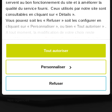
servent au bon fonctionnement du site et à améliorer la
Mutuelle 403 intervient en matière de protection
qualité du service fourni. Ceux utilisés par notre site sont
complémentaire santé et de prévoyance retraite
consultables en cliquant sur « Détails ».
individuelle et collective.
Vous pouvez soit les « Refuser » soit les configurer en
cliquant sur « Personnaliser », ou bien « Tout autoriser » .
Plan du site
A tout moment, la modification de votre choix reste
possible via la page
« Gestion des cookies »
de notre
site.
Nous découvrir
Tout autoriser
Nos expertises
Particuliers
Personnaliser
Indépendants
Entreprises et collectivités
Refuser
Prévention santé
Contact
Nos agences