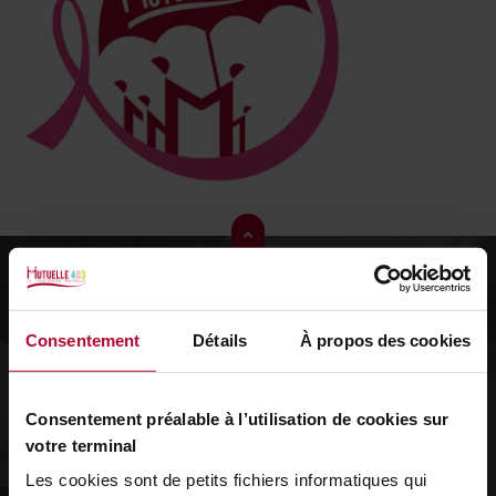
Consentement
Détails
À propos des cookies
Consentement préalable à l’utilisation de cookies sur
La Mutuelle 403, Mutuelle Interprofessionnelle adhérente à
votre terminal
la Fédération Nationale de la Mutualité Française, est
ouverte à tous : salariés, artisans, commerçants,
Les cookies sont de petits fichiers informatiques qui
professions libérales, étudiants, retraités, entreprises… La