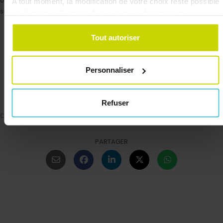
ouverts, désactiver les fonctions (GPS, Wifi, Bluetooth) non utilisées et
A tout moment, la modification de votre choix reste possible
sélectionner autant que possible le mode « économie d’énergie ».
via la page
« Gestion des cookies »
de notre site.
Tout autoriser
Benoît Saint-Sever
Personnaliser
Refuser
Crédit photo : SHUTTERSTOCK
PARTAGER