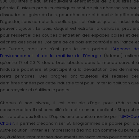
300 000 litres d’eau et l’équivalent énergétique de 2 000 litres de
pétrole. Plusieurs produits chimiques sont de plus nécessaires pour
dissoudre la lignine du bois, pour décolorer et blanchir la pâte puis
l’égoutter, sans compter les colles, gels et résines que les industriels
peuvent ajouter. Le bois, duquel est extraite la cellulose, provient
pour l’essentiel des coupes d’entretien des espaces boisés et des
déchets des scieries. L’origine de ce bois est contrôlée en France et
en Europe, mais ce n’est pas le cas partout.
L’Agence d
l’environnement et de la maîtrise de l’énergie
(Ademe) estime
qu’entre 17 et 20 % des arbres abattus dans le monde servent à
l’industrie papetière et participent à la dévastation des dernières
forêts primaires. Des progrès ont toutefois été réalisés ces
dernières années par cette industrie tant pour limiter la pollution que
pour recycler et réutiliser le papier.
Chacun à son niveau, il est possible d’agir pour réduire sa
consommation. Il est conseillé de mettre un autocollant « Stop pub »
sur sa boîte aux lettres. D’après une enquête menée par
l’UFC-Que
Choisir
, il permet d’économiser 55 kilogrammes de papier par an.
Autre solution : limiter les impressions à la maison comme au bureau
ou, à défaut, imprimer ses documents en recto verso pour optimiser