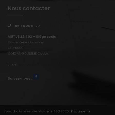
Nous contacter
05 45 20 51 20
MUTUELLE 403 – Siège social
16 Rue René Goscinny
CS 20000
16013 ANGOULEME Cedex
Email :
contact@mutuelle403.fr
Suivez-nous :
Tous droits réservés
Mutuelle 403
2020 |
Documents