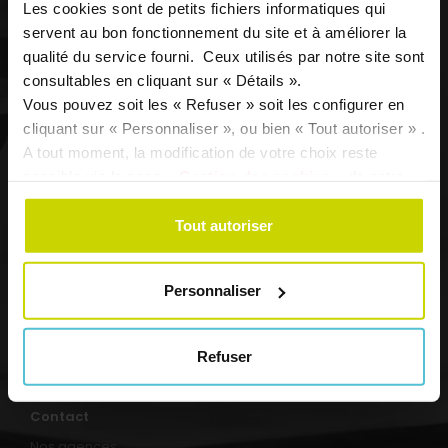
la Fédération Nationale de la Mutualité Française, est
Les cookies sont de petits fichiers informatiques qui
ouverte à tous : salariés, artisans, commerçants,
servent au bon fonctionnement du site et à améliorer la
professions libérales, étudiants, retraités, entreprises… La
qualité du service fourni. Ceux utilisés par notre site sont
Mutuelle 403 intervient en matière de protection
consultables en cliquant sur « Détails ».
complémentaire santé et de prévoyance retraite
Vous pouvez soit les « Refuser » soit les configurer en
individuelle et collective.
cliquant sur « Personnaliser », ou bien « Tout autoriser » .
A tout moment, la modification de votre choix reste
Plan du site
possible via la page
« Gestion des cookies »
de notre
site.
Tout autoriser
Nous découvrir
Nos expertises
Personnaliser
Particuliers
Indépendants
Entreprises et collectivités
Refuser
Prévention santé
Contact
Nos agences