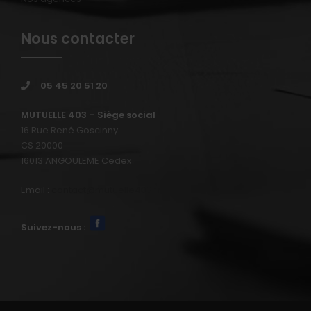
Nous contacter
05 45 20 51 20
MUTUELLE 403 – Siège social
16 Rue René Goscinny
CS 20000
16013 ANGOULEME Cedex
Email :
contact@mutuelle403.fr
Suivez-nous :